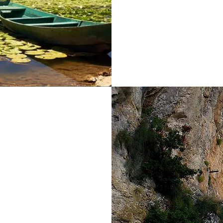
 Острог
тся между Подгорицей
километрах от дороги,
да, недалеко от города
 в горах, у подножия
е почти километра над
оря.