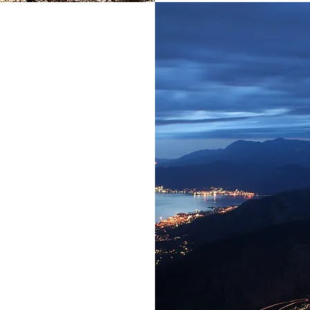
рия
осударство является
риключений, которые
руженными. Александр
им гостям возможность
т, безопасность и
то удивительно, что
жет показать такое
фтов и микроклимата.
 небольшой частью на
 но, безусловно, она
ривлекательных.се
нце каждого дня почу