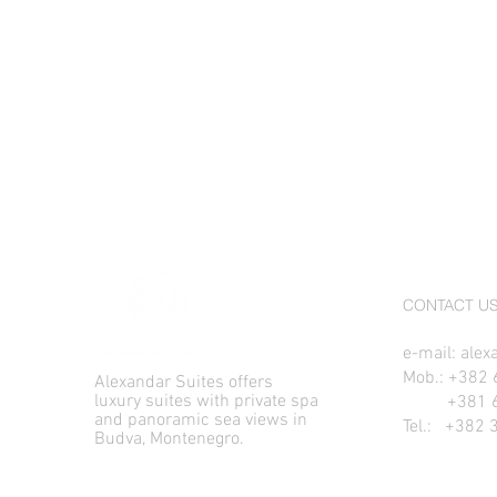
CONTACT U
e-mail:
alex
Mob.:
+382 
Alexandar Suites offers
luxury suites with private spa
+381 64 
and panoramic sea views in
Tel.: +382 
Budva, Montenegro.