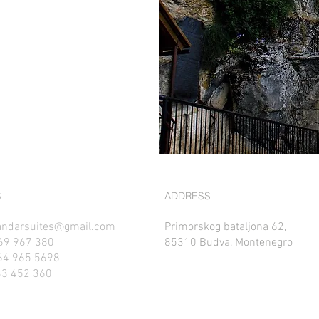
S
ADDRESS
andarsuites@gmail.com
Primorskog bataljona 62,
69 967 380
85310 Budva, Montenegro
965 5698
33 452 360