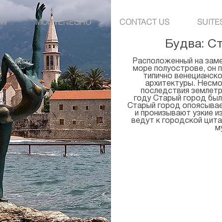
EW
MONTENEGRO
CONTACT US
SUITE
Будва: С
Расположенный на зам
море полуострове, он 
типично венецианск
архитектуры. Несмо
последствия землетря
году Старый город был
Старый город опоясывае
и пронизывают узкие и
ведут к городской цита
м