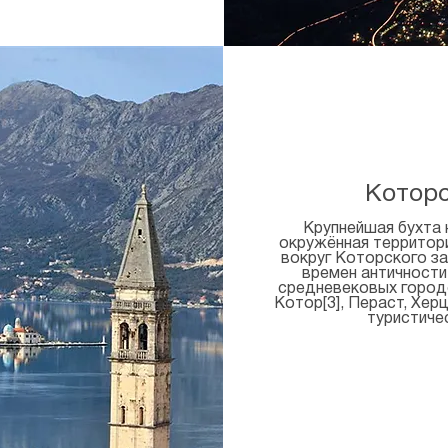
Которс
Крупнейшая бухта 
окружённая территори
вокруг Которского за
времен античности
средневековых городов
Котор[3], Пераст, Хер
туристиче