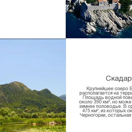
Скадар
Крупнейшее озеро Б
располагается на терри
Площадь водной пове
около 390 км², но може
зимнее половодье. В 
475 км², из которых о
Черногории, остальная