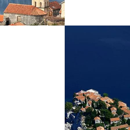
ефан
асположенный на
моря, на Будванской
го-востоку от Будвы.
острове, перешеек
иродный, появился в
лоями. Очень редкое
ение.​