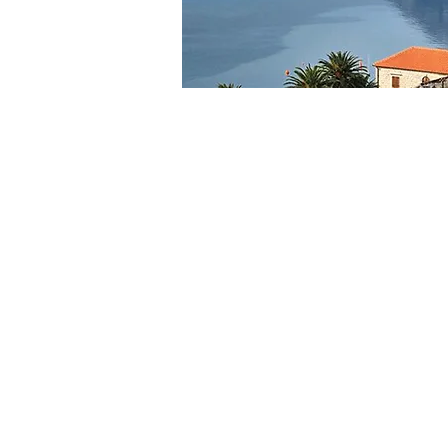
Свети Ст
Курорт в Черногории, р
побережье Адриатического 
ривьере, в 5 километрах к ю
Расположен на небольшом 
между сушей и островом пр
результате намыва гравия с
природное явл