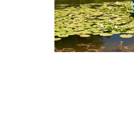
Монастырь
Монастырь Острог находи
и Никшичем, примерно в 8 
которая соединяет эти горо
Даниловграда. Он построен
Острожской гряды, на высот
уровнем м